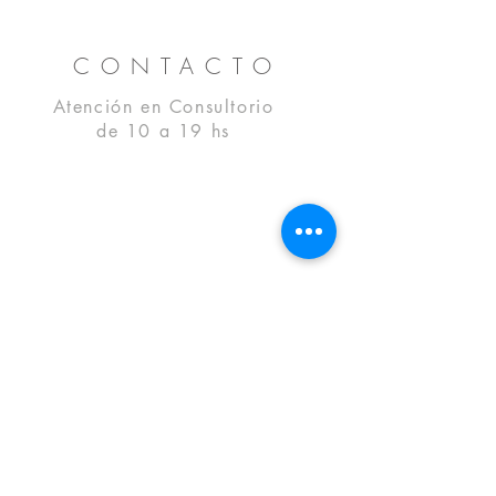
CONTACTO
Atención en Consultorio
de 10 a 19 hs
| Consultorios Capital Federal
Arenales 1446 Piso 7º A
Tel:
114935 1915
|
11 4889
0015
(+54 11) 4811 4125 | 4815