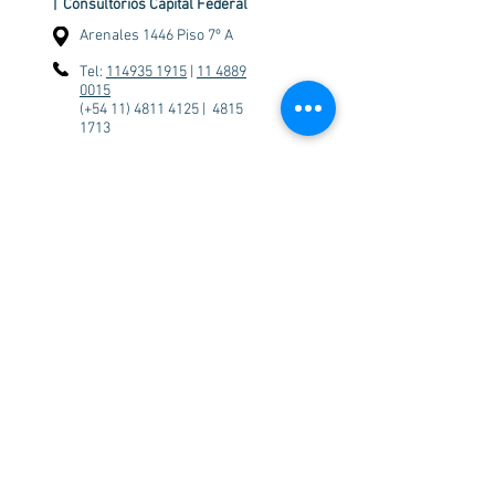
| Consultorios Capital Federal
Arenales 1446 Piso 7º A
Tel:
114935 1915
|
11 4889
0015
(+54 11) 4811 4125 | 4815
1713
Turnos por Whatsapp:
11
2565 4476
| Consultorios Lomas de San Isidro
Monseñor Magliano 3041